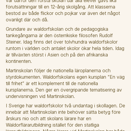
var därför den första skolan där alla elever gavs lika 
förutsättningar till en 12-årig skolgång. Att klasserna 
bestod av både flickor och pojkar var även det något 
ovanligt där och då. 
Grundare av waldorfskolan och de pedagogiska 
tankegångarna är den österrikiske filosofen Rudolf 
Steiner. Idag finns det över tolvhundra waldorfskolor 
runtom i världen och antalet skolor ökar hela tiden. Idag 
är tillväxten störst i Asien och på den afrikanska 
kontinenten. 
Martinskolan följer de nationella läroplanerna och 
styrdokumenten. Waldorfskolans egen kursplan ”En väg 
till frihet” är ett komplement till de nationella 
kursplanerna. Den ger en övergripande tematisering av 
undervisningen vid Martinskolan. 
I Sverige har waldorfskolor två undantag i skollagen. De 
innebär att Martinskolan inte behöver sätta betyg före 
årskurs nio och att skolans lärare har en 
Waldorflärarutbildning istället för den statliga 