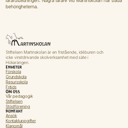
lärarutbildningen. Några lärare vid Martinskolan har båda 
behörigheterna.
Stiftelsen Martinskolan är en fristående, idéburen och 
icke vinstdrivande skolverksamhet med säte i 
Hökarängen.
Enheter
Förskola
Grundskola
Resursskola
Fritids
Om oss
Vår pedagogik
Stiftelsen
Stödförening
Kontakt
Ansök
Kontaktuppgifter
Klagomål