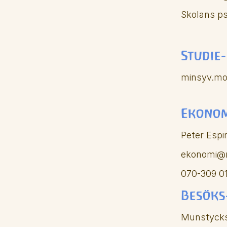
Skolans ps
Studie
minsyv.m
Ekonom
Peter Espi
ekonomi@m
070-309 01
Besöks
Munstycksv