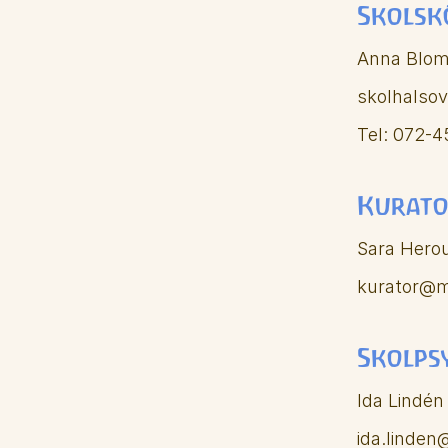
Skolsk
Anna Blo
skolhalso
Tel: 072-4
Kurat
Sara Hero
kurator@m
Skolps
Ida Lindén
ida.linden