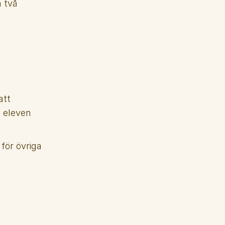
 två 
tt 
 eleven 
ör övriga 