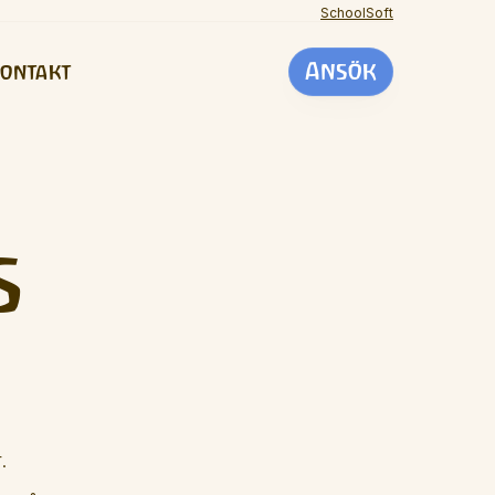
SchoolSoft
Ansök
ontakt
s
.