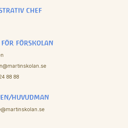
strativ chef
 för förskolan
én
en@martinskolan.se
24 88 88
sen/huvudman
e@martinskolan.se