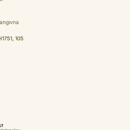
angivna 
1751, 105 
gt