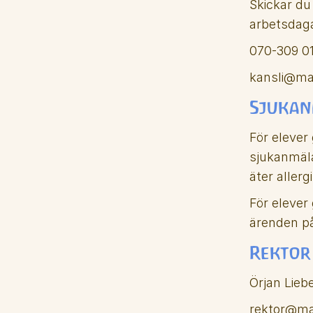
Skickar du 
arbetsdaga
070-309 01
kansli@ma
Sjuka
För elever
sjukanmäla
äter allerg
För elever
ärenden på
Rektor
Örjan Lieb
rektor@ma