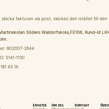
kicka fakturan via post, skickas den istället till den 
 Martinskolan Söders Waldorfskola,FE108, Kund-id LKH
olm
.
r: 802007-2644
G: 5141-1130
 181 45 16
Enheter
Om oss
Kontakt
Övri