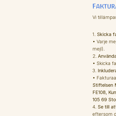
Faktur
Vi tillämpa
1. 
Skicka f
• Varje mej
mejl).
2. 
Använda 
• Skicka fa
3. 
Inkluder
• Fakturaa
Stiftelsen
FE108, Ku
105 69 St
4. 
Se till 
eftersom d