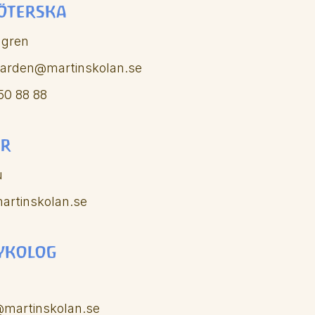
öterska
mgren
varden@martinskolan.se
50 88 88 
or
u
artinskolan.se
ykolog
@martinskolan.se