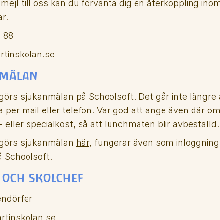
mejl till oss kan du förvänta dig en återkoppling inom
r.
 88
rtinskolan.se
nmälan
 görs sjukanmälan på Schoolsoft. Det går inte längre a
 per mail eller telefon. Var god att ange även där om
i- eller specialkost, så att lunchmaten blir avbeställd.
 görs sjukanmälan 
här
, fungerar även som inloggning f
 Schoolsoft. 
 och skolchef
endörfer
rtinskolan.se