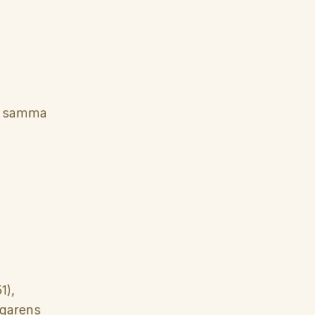
 i samma 
), 
garens 