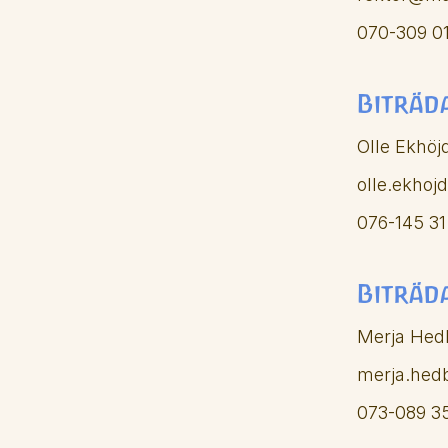
070-309 01
Biträd
Olle Ekhöj
olle.ekhoj
076-145 31
Biträd
Merja Hedb
merja.hed
073-089 35