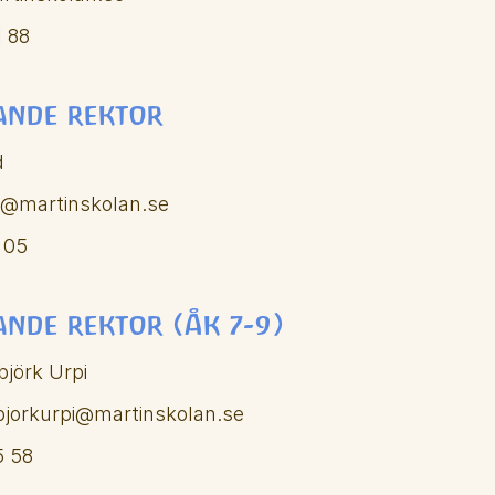
 88
ande rektor 
d
d@martinskolan.se
 05
ande rektor (Åk 7-9)
jörk Urpi
bjorkurpi@martinskolan.se
 58 