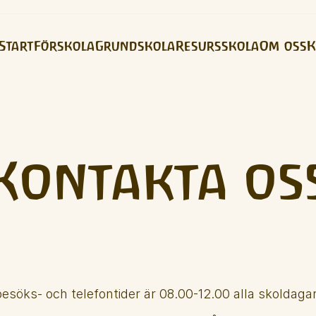
Start
Förskola
Grundskola
Resursskola
Om oss
K
Kontakta os
besöks- och telefontider är 08.00-12.00 alla skoldagar