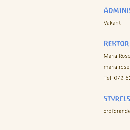
Admini
Vakant
Rektor
Maria Ros
maria.ros
Tel: 072-5
Styrel
ordforand