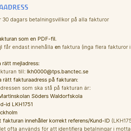
aadress
r 30 dagars betalningsvillkor på alla fakturor
akturan som en PDF-fil.
l får endast innehålla 
en
 faktura (inga flera fakturor
rätt mejladress:
kturan till: 
lkh0000@tps.banctec.se
a rätt fakturaadress på fakturan:
dressen som ska stå på fakturan är:
 Martinskolan Söders Waldorfskola
nd-id LKH1751
ockholm
att fakturan innehåller korrekt referens/Kund-ID
 (LKH1751
et ofta används för att identifiera betalningar i motta